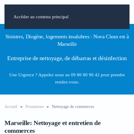
Accéder au contenu principal
Sinistres, Diogène, logements insalubres : Nova Clean est à
Marseille
Entreprise de nettoyage, de débarras et désinfection
Une Urgence ? Appelez nous
au
09 80 80 90 42
pour prendre
rendez-vous.
Accueil
Prestations
Nettoyage de commerces
Marseille: Nettoyage et entretien de
commerces