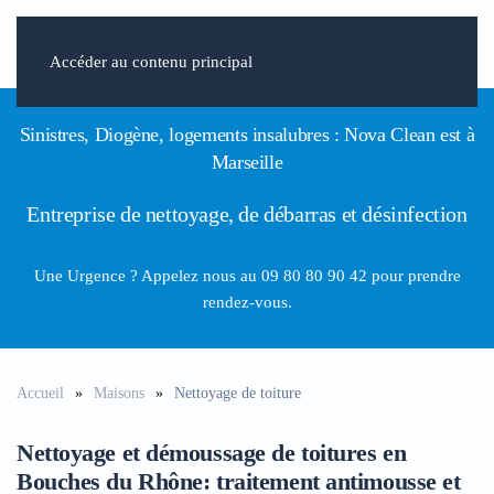
Accéder au contenu principal
Sinistres, Diogène, logements insalubres : Nova Clean est à
Marseille
Entreprise de nettoyage, de débarras et désinfection
Une Urgence ? Appelez nous
au
09 80 80 90 42
pour prendre
rendez-vous.
Accueil
Maisons
Nettoyage de toiture
Nettoyage et démoussage de toitures en
Bouches du Rhône: traitement antimousse et