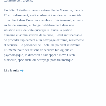
Contexte de l’urgence
Un hôtel 3 étoiles situé en centre-ville de Marseille, dans le
1ᵉʳ arrondissement, a été confronté à un drame : le suicide
d’un client dans l’une des chambres. L’événement, survenu
en fin de semaine, a plongé l’établissement dans une
Étu
situation aussi délicate qu’urgente. Outre la gestion
Mar
humaine et administrative de la crise, il était indispensable
de procéder rapidement à un
nettoyage extrême, réglementé
Con
et sécurisé
. Le personnel de l’hôtel ne pouvant intervenir
lui-même pour des raisons de sécurité biologique et
Un 
psychologique, la direction a fait appel à
Nova Clean
déc
Marseille
, spécialiste du
nettoyage post-traumatique
.
dep
qua
Lire la suite
eng
not
biol
émo
inte
pou
suc