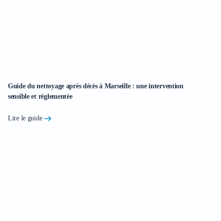
Lire
Guide du nettoyage après décès à Marseille : une intervention
Ne
sensible et réglementée
gu
Lire le guide
Li