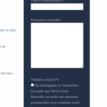
Ville et code postal
(*)
Prestation souhaitée
er le rejet
t de
n absolue,
Veuillez cocher
(*)
En renseignant ce formulaire,
j'accepte que Nova Clean
Marseille recueille mes données
personnelles et je confirme avoir