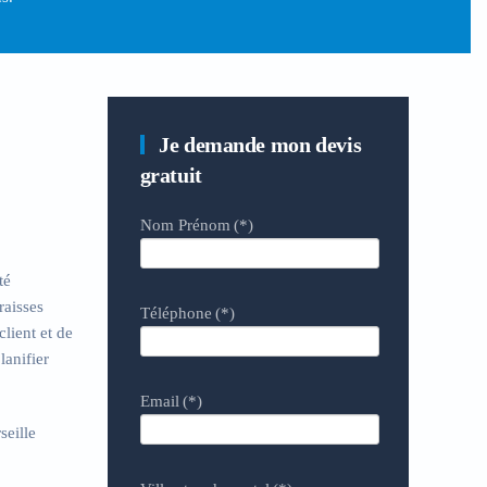
Je demande mon devis
gratuit
Nom Prénom
(*)
té
raisses
Téléphone
(*)
lient et de
lanifier
Email
(*)