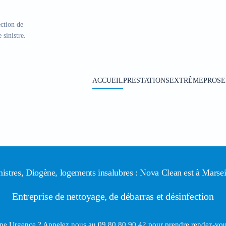
ction de
 sinistre.
ACCUEIL
PRESTATIONS
EXTRÊME
PROS
E
nistres, Diogène, logements insalubres : Nova Clean est à Marsei
Entreprise de nettoyage, de débarras et désinfection
ne Urgence ? Appelez nous
au
09 80 80 90 42
pour prendre rendez-vou