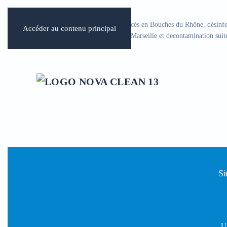
Spécialiste du nettoyage apres décès en Bouches du Rhône, désinfe
Accéder au contenu principal
logements insalubres, Diogène à Marseille et decontamination suite
Si
U