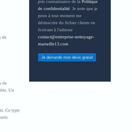
pris connaissance de la
Politique
de confidentialité
. Je note que je
peux à tout moment me
désinscrire du fichier clients en
écrivant à l'adresse
contact@entreprise-nettoyage-
s de
marseille13.com
Je demande mon devis gratuit
s de
able
. Un
ts. Ce type
nnels